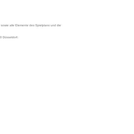
owie alle Elemente des Spielplans und die
0 Düsseldorf.