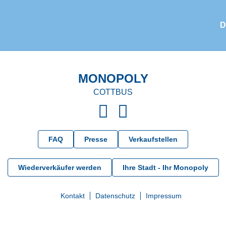
te: Thu, 06 Aug 2026 03:14:04 GMT Not found
D
MONOPOLY
COTTBUS
FAQ
Presse
Verkaufstellen
Wiederverkäufer werden
Ihre Stadt - Ihr Monopoly
Kontakt
Datenschutz
Impressum