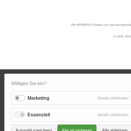
Der MONOPOLY-Name und das dazugehörige L
© 1935, 2026
Willigen Sie ein?
Marketing
f
Details einblenden
M
Essenziell
f
Details einblenden
E
Auswahl speichern
Alle akzeptieren
Alle ablehnen