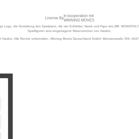
In kooperation mit
License By
WINNING MOVES
ogo, die Gestaltung des Spielplans, die vier Eckfelder, Name und Figur des MR. MONOPOLY s
Spielfiguren sind eingetragene Warenzeichen von Hasbro.
 Hasbro. Alle Rechte vorbehalten. Winning Moves Deutschland GmbH, Münsterstraße 359, 4047
ür
arketing
ür
ssenziell